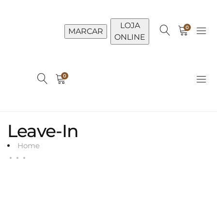
LOJA
0
MARCAR
ONLINE
0
Leave-In
Home