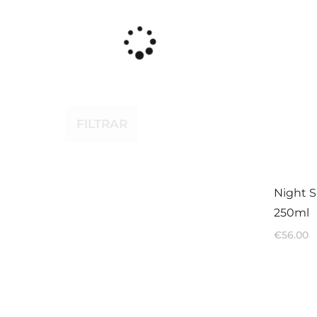
FILTRAR
Night 
250ml
€
56.00