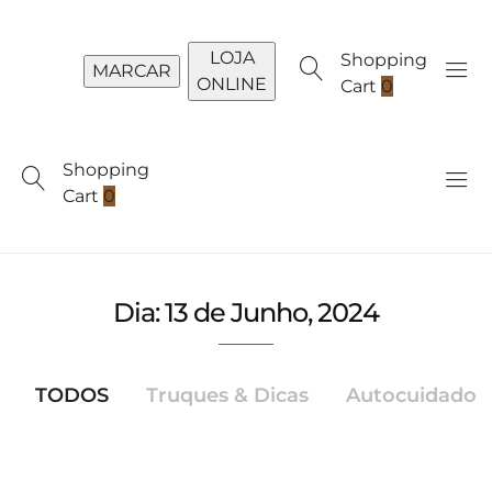
LOJA
Shopping
MARCAR
ONLINE
Cart
0
Shopping
Cart
0
Dia:
13 de Junho, 2024
TODOS
Truques & Dicas
Autocuidado