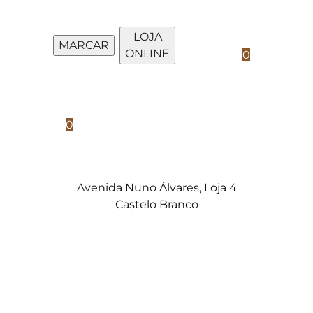
LOJA
Shopping
MARCAR
ONLINE
Cart
0
Shopping
Cart
0
Avenida Nuno Álvares, Loja 4
Castelo Branco