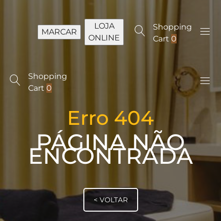
LOJA
Shopping
MARCAR
ONLINE
Cart
0
Shopping
Cart
0
Erro 404
PÁGINA NÃO
ENCONTRADA
< VOLTAR