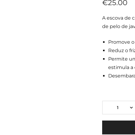
€
25.00
A escova de c
de pelo de jav
Promove o 
Reduz o fri
Permite u
estimula a
Desembaraç