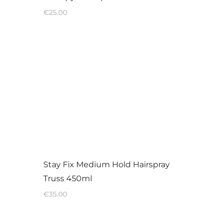
€
25.00
Stay Fix Medium Hold Hairspray
Truss 450ml
€
35.00