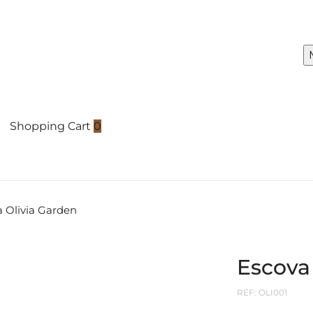
Shopping Cart
0
a Olivia Garden
Escova
REF:
OLI001