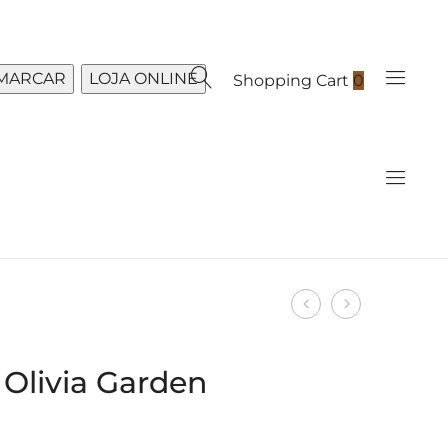
MARCAR
LOJA ONLINE
Shopping Cart
0
Produto
Steampod
System
navigation
4.0
Professiona
Prancha
Wella
 Olivia Garden
De
Shampoo
Cabelo
LuxeBlond