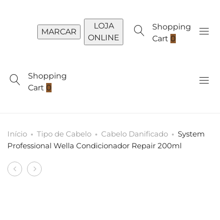
LOJA
Shopping
MARCAR
ONLINE
Cart
0
Shopping
Cart
0
Início
Tipo de Cabelo
Cabelo Danificado
System
Professional Wella Condicionador Repair 200ml
Produto
System
System
navigation
Professional
Professional
Wella
Wella
Shampoo
Máscara