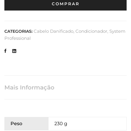
COMPRAR
Cabelo Danificado
,
Condicionador
,
System
CATEGORIAS:
Professional
Mais Informação
Peso
230 g