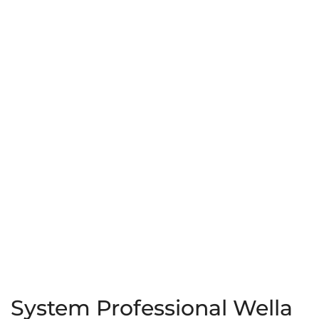
Purify
Repair
250ml
200ml
System Professional Wella