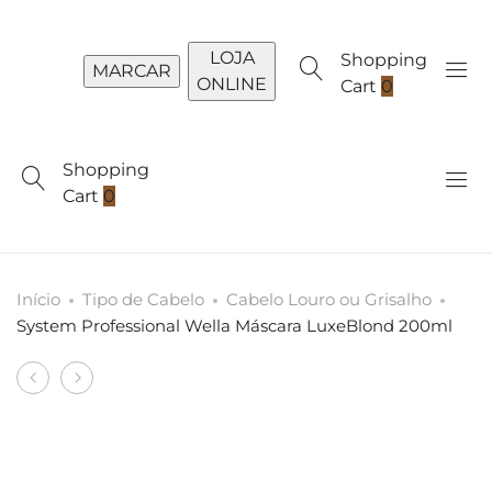
LOJA
Shopping
MARCAR
ONLINE
Cart
0
Shopping
Cart
0
Início
Tipo de Cabelo
Cabelo Louro ou Grisalho
System Professional Wella Máscara LuxeBlond 200ml
Produto
System
System
navigation
Professional
Professional
Wella
Wella
Shampoo
Condicionador