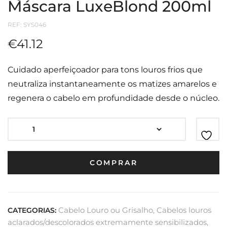
Máscara LuxeBlond 200ml
REF:
SYS046
€
41.12
Cuidado aperfeiçoador para tons louros frios que
neutraliza instantaneamente os matizes amarelos e
regenera o cabelo em profundidade desde o núcleo.
COMPRAR
Cabelo Louro ou Grisalho
,
Cabelos louros
CATEGORIAS:
aclarados/descolorados extremamente sensibilizados
,