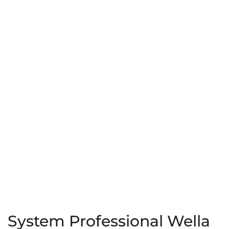
LuxeBlond
LuxeBlond
250ml
200ml
System Professional Wella