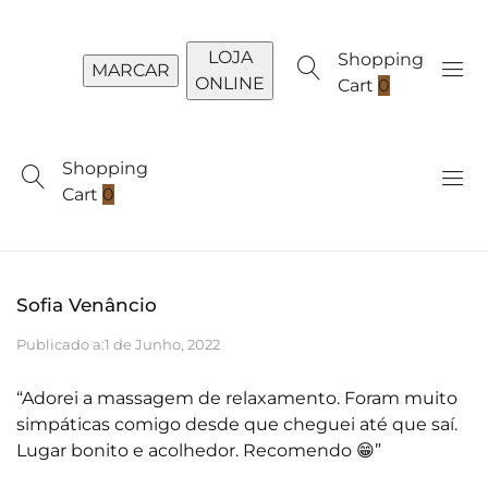
LOJA
Shopping
MARCAR
ONLINE
Cart
0
Shopping
Cart
0
Sofia Venâncio
Publicado a:
1 de Junho, 2022
“Adorei a massagem de relaxamento. Foram muito
simpáticas comigo desde que cheguei até que saí.
Lugar bonito e acolhedor. Recomendo 😁”