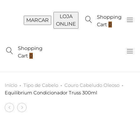
LOJA
Shopping
MARCAR
ONLINE
Cart
0
Shopping
Cart
0
Início
Tipo de Cabelo
Couro Cabeludo Oleoso
Equilibrium Condicionador Truss 300ml
Produto
Curly
Equilibrium
navigation
Shampoo
Shampoo
Truss
Truss
300ml
300ml