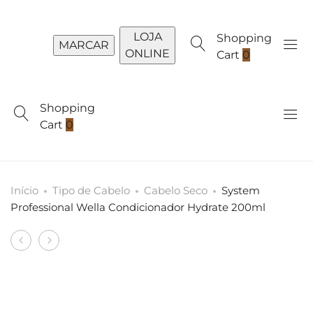
LOJA
Shopping
MARCAR
ONLINE
Cart
0
Shopping
Cart
0
Início
Tipo de Cabelo
Cabelo Seco
System
Professional Wella Condicionador Hydrate 200ml
Produto
System
System
navigation
Professional
Professional
Wella
Wella
Protetor
LuxeOil