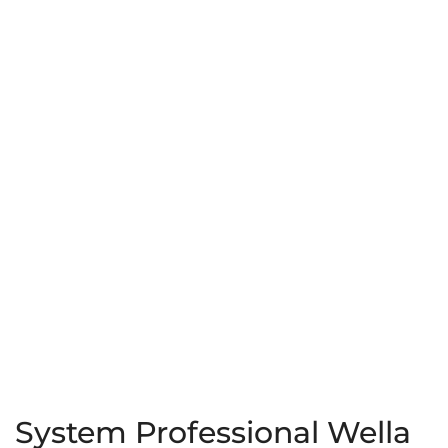
Térmico
Keratin
LuxeBlond
Protect
180ml
Priming
Cream
95ml
System Professional Wella