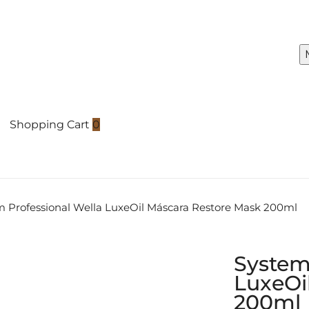
Shopping Cart
0
m Professional Wella LuxeOil Máscara Restore Mask 200ml
System
LuxeOi
200ml