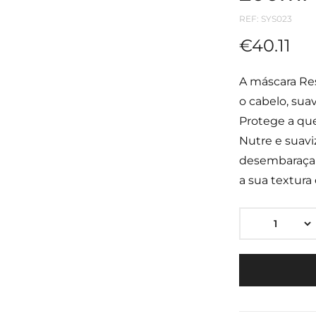
REF:
SYS023
€
40.11
A máscara Res
o cabelo, sua
Protege a quer
Nutre e suavi
desembaraçar
a sua textur