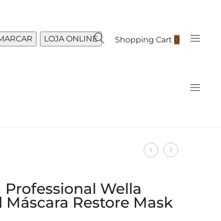
MARCAR
LOJA ONLINE
Shopping Cart
0
Produto
System
System
navigation
Professional
Professiona
Wella
Wella
 Professional Wella
Keratin
LuxeOil
l Máscara Restore Mask
Protect
Reconstruc