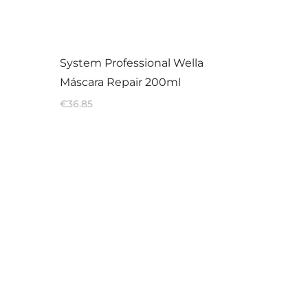
System Professional Wella
Máscara Repair 200ml
€
36.85