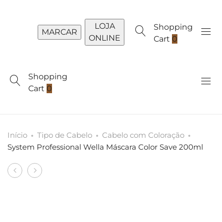
LOJA
Shopping
MARCAR
ONLINE
Cart
0
Shopping
Cart
0
Início
Tipo de Cabelo
Cabelo com Coloração
System Professional Wella Máscara Color Save 200ml
Produto
System
System
navigation
Professional
Professional
Wella
Wella
Condicionador
Shampoo