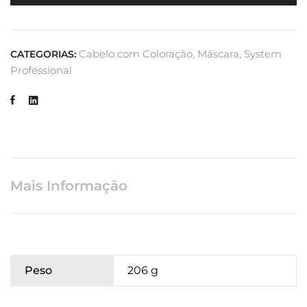
Cabelo com Coloração
,
Máscara
,
System
CATEGORIAS:
Professional
Mais Informação
Peso
206 g