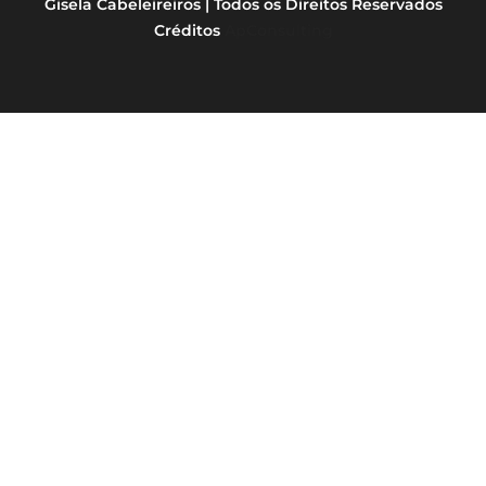
Gisela Cabeleireiros | Todos os Direitos Reservados
Créditos
ApConsulting