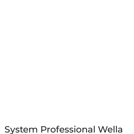
Color
Color
Save
Save
200ml
250ml
System Professional Wella