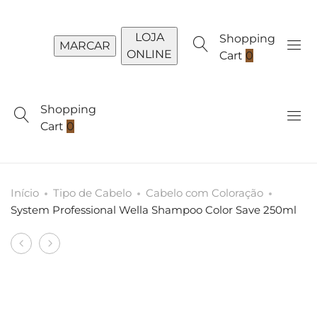
LOJA
Shopping
MARCAR
ONLINE
Cart
0
Shopping
Cart
0
Início
Tipo de Cabelo
Cabelo com Coloração
System Professional Wella Shampoo Color Save 250ml
Produto
System
System
navigation
Professional
Professional
Wella
Wella
Máscara
Elastic