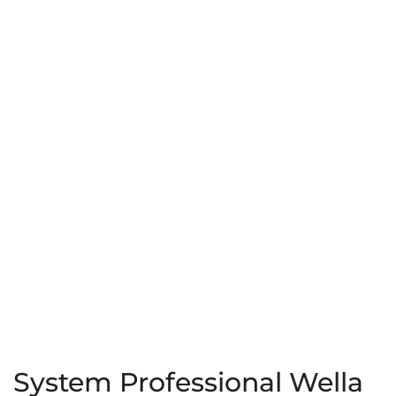
Color
Force
Save
125ml
200ml
System Professional Wella