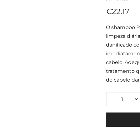
€
22.17
O shampoo Re
limpeza diári
danificado c
imediatamente
cabelo. Adequ
tratamento qu
do cabelo dan