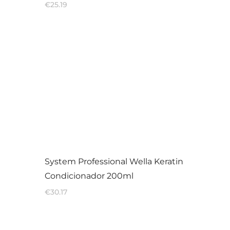
€
25.19
System Professional Wella Keratin
Condicionador 200ml
€
30.17