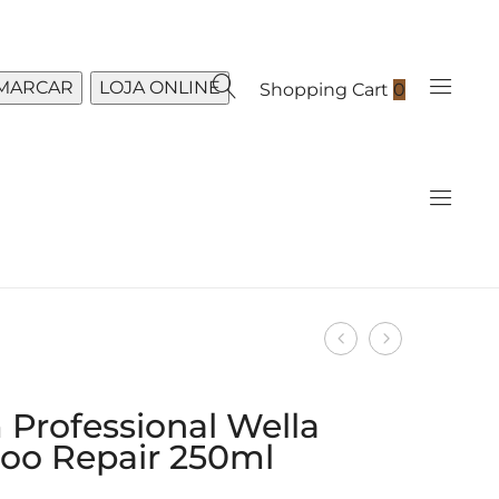
MARCAR
LOJA ONLINE
Shopping Cart
0
Produto
System
System
navigation
Professional
Professiona
Wella
Wella
 Professional Wella
Repair
Máscara
o Repair 250ml
Perfect
Smoothen