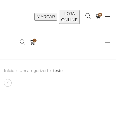
LOJA
0
MARCAR
ONLINE
0
Início
Uncategorized
teste
Produto
Nutri
navigation
Infusion
Nutritive
Hair
Oil