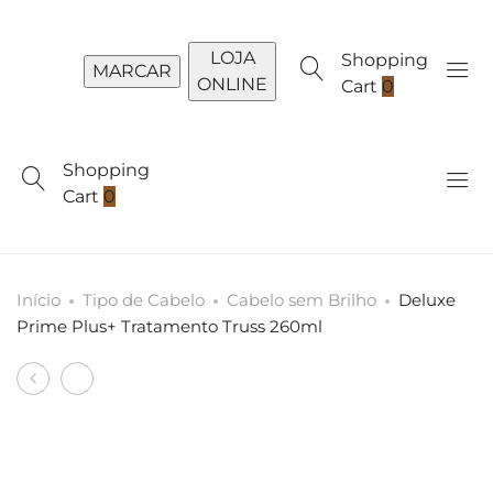
LOJA
Shopping
MARCAR
ONLINE
Cart
0
Shopping
Cart
0
Início
Tipo de Cabelo
Cabelo sem Brilho
Deluxe
Prime Plus+ Tratamento Truss 260ml
Produto
Escova
Nutri
navigation
Olivia
Infusion
Garden
Shampoo
Fingerbrush
Truss