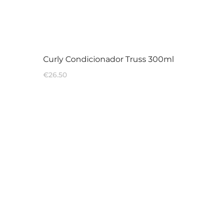
Curly Condicionador Truss 300ml
€
26.50