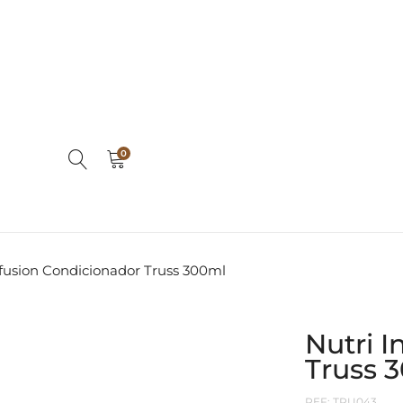
0
nfusion Condicionador Truss 300ml
Nutri I
Truss 
REF:
TRU043