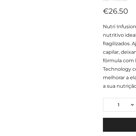
€
26.50
Nutri Infusio
nutritivo ide
fragilizados. 
capilar, deixa
fórmula com M
Technology co
melhorar a el
a sua nutriçã