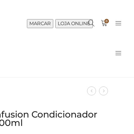
0
MARCAR
LOJA ONLINE
Produto
Nutri
Nutri
navigation
Infusion
Infusion
Shampoo
Máscara
nfusion Condicionador
Truss
Truss
300ml
300ml
180g